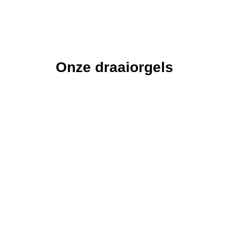
Onze draaiorgels
De
De Astrid
De
De Freie
De
Vissen
Pacific
Veronica
Draaiorgel
Draaiorgel
Draaiorgel
de Astrid is in
Draaiorgel
de Freie is
Draaiorgel
de Vissen is
1940
de Pacific is
ons grootste
de Veronica
een
gebouwd
een graag
draaiorgel.
is meer dan
oerhollands
door
geziene gast
100 jaar oud.
product van
orgelfabriek
op een
zeer hoge
Bursens.
verjaardag,