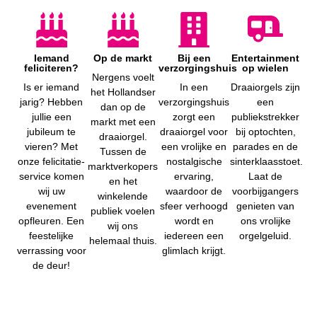
Iemand
Op de markt
Bij een
Entertainment
feliciteren?
verzorgingshuis
op wielen
Nergens voelt
Is er iemand
In een
Draaiorgels zijn
het Hollandser
jarig? Hebben
verzorgingshuis
een
dan op de
jullie een
zorgt een
publiekstrekker
markt met een
jubileum te
draaiorgel voor
bij optochten,
draaiorgel.
vieren? Met
een vrolijke en
parades en de
Tussen de
onze felicitatie-
nostalgische
sinterklaasstoet.
marktverkopers
service komen
ervaring,
Laat de
en het
wij uw
waardoor de
voorbijgangers
winkelende
evenement
sfeer verhoogd
genieten van
publiek voelen
opfleuren. Een
wordt en
ons vrolijke
wij ons
feestelijke
iedereen een
orgelgeluid.
helemaal thuis.
verrassing voor
glimlach krijgt.
de deur!