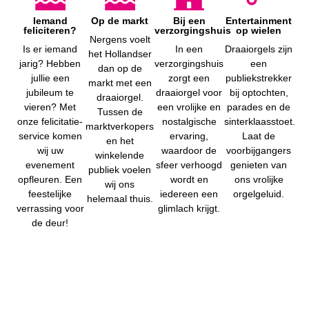
Iemand
Op de markt
Bij een
Entertainment
feliciteren?
verzorgingshuis
op wielen
Nergens voelt
Is er iemand
In een
Draaiorgels zijn
het Hollandser
jarig? Hebben
verzorgingshuis
een
dan op de
jullie een
zorgt een
publiekstrekker
markt met een
jubileum te
draaiorgel voor
bij optochten,
draaiorgel.
vieren? Met
een vrolijke en
parades en de
Tussen de
onze felicitatie-
nostalgische
sinterklaasstoet.
marktverkopers
service komen
ervaring,
Laat de
en het
wij uw
waardoor de
voorbijgangers
winkelende
evenement
sfeer verhoogd
genieten van
publiek voelen
opfleuren. Een
wordt en
ons vrolijke
wij ons
feestelijke
iedereen een
orgelgeluid.
helemaal thuis.
verrassing voor
glimlach krijgt.
de deur!