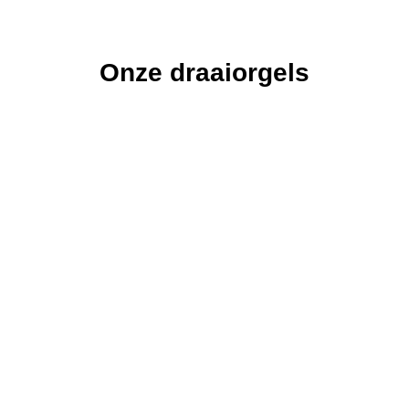
Onze draaiorgels
De
De Astrid
De
De Freie
De
Vissen
Pacific
Veronica
Draaiorgel
Draaiorgel
Draaiorgel
de Astrid is in
Draaiorgel
de Freie is
Draaiorgel
de Vissen is
1940
de Pacific is
ons grootste
de Veronica
een
gebouwd
een graag
draaiorgel.
is meer dan
oerhollands
door
geziene gast
100 jaar oud.
product van
orgelfabriek
op een
zeer hoge
Bursens.
verjaardag,
kwaliteit.
een feest of
een