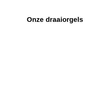
Onze draaiorgels
De
De Astrid
De
De Freie
De
Vissen
Pacific
Veronica
Draaiorgel
Draaiorgel
Draaiorgel
de Astrid is in
Draaiorgel
de Freie is
Draaiorgel
de Vissen is
1940
de Pacific is
ons grootste
de Veronica
een
gebouwd
een graag
draaiorgel.
is meer dan
oerhollands
door
geziene gast
100 jaar oud.
product van
orgelfabriek
op een
zeer hoge
Bursens.
verjaardag,
kwaliteit.
een feest of
een