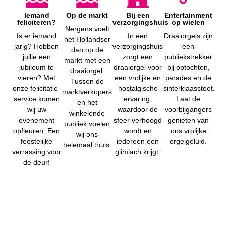
Iemand
Op de markt
Bij een
Entertainment
feliciteren?
verzorgingshuis
op wielen
Nergens voelt
Is er iemand
In een
Draaiorgels zijn
het Hollandser
jarig? Hebben
verzorgingshuis
een
dan op de
jullie een
zorgt een
publiekstrekker
markt met een
jubileum te
draaiorgel voor
bij optochten,
draaiorgel.
vieren? Met
een vrolijke en
parades en de
Tussen de
onze felicitatie-
nostalgische
sinterklaasstoet.
marktverkopers
service komen
ervaring,
Laat de
en het
wij uw
waardoor de
voorbijgangers
winkelende
evenement
sfeer verhoogd
genieten van
publiek voelen
opfleuren. Een
wordt en
ons vrolijke
wij ons
feestelijke
iedereen een
orgelgeluid.
helemaal thuis.
verrassing voor
glimlach krijgt.
de deur!