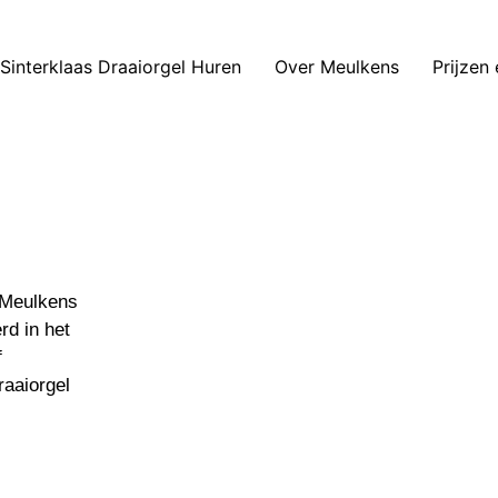
 Sinterklaas Draaiorgel Huren
Over Meulkens
Prijzen
j Meulkens
rd in het
f
raaiorgel