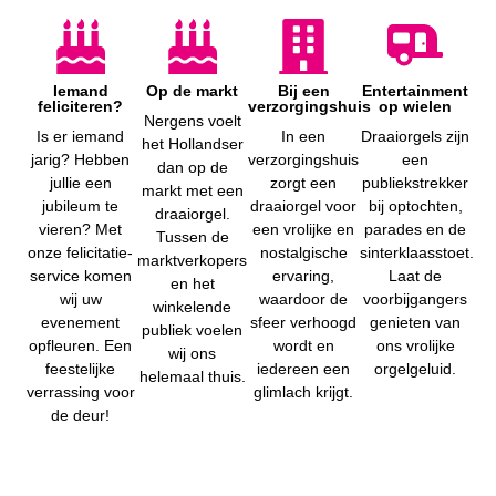
Iemand
Op de markt
Bij een
Entertainment
feliciteren?
verzorgingshuis
op wielen
Nergens voelt
Is er iemand
In een
Draaiorgels zijn
het Hollandser
jarig? Hebben
verzorgingshuis
een
dan op de
jullie een
zorgt een
publiekstrekker
markt met een
jubileum te
draaiorgel voor
bij optochten,
draaiorgel.
vieren? Met
een vrolijke en
parades en de
Tussen de
onze felicitatie-
nostalgische
sinterklaasstoet.
marktverkopers
service komen
ervaring,
Laat de
en het
wij uw
waardoor de
voorbijgangers
winkelende
evenement
sfeer verhoogd
genieten van
publiek voelen
opfleuren. Een
wordt en
ons vrolijke
wij ons
feestelijke
iedereen een
orgelgeluid.
helemaal thuis.
verrassing voor
glimlach krijgt.
de deur!