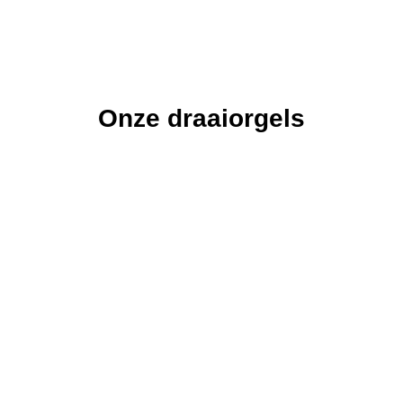
Onze draaiorgels
De
De Astrid
De
De Freie
De
Vissen
Pacific
Veronica
Draaiorgel
Draaiorgel
Draaiorgel
de Astrid is in
Draaiorgel
de Freie is
Draaiorgel
de Vissen is
1940
de Pacific is
ons grootste
de Veronica
een
gebouwd
een graag
draaiorgel.
is meer dan
oerhollands
door
geziene gast
100 jaar oud.
product van
orgelfabriek
op een
zeer hoge
Bursens.
verjaardag,