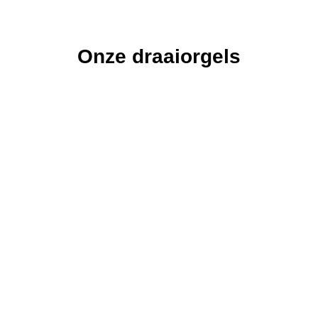
Onze draaiorgels
De
De Astrid
De
De Freie
De
Vissen
Pacific
Veronica
Draaiorgel
Draaiorgel
Draaiorgel
de Astrid is in
Draaiorgel
de Freie is
Draaiorgel
de Vissen is
1940
de Pacific is
ons grootste
de Veronica
een
gebouwd
een graag
draaiorgel.
is meer dan
oerhollands
door
geziene gast
100 jaar oud.
product van
orgelfabriek
op een
zeer hoge
Bursens.
verjaardag,
kwaliteit.
een feest of
een