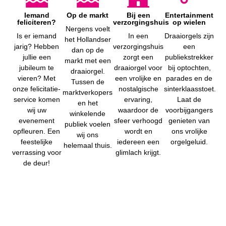
Iemand
Op de markt
Bij een
Entertainment
feliciteren?
verzorgingshuis
op wielen
Nergens voelt
Is er iemand
In een
Draaiorgels zijn
het Hollandser
jarig? Hebben
verzorgingshuis
een
dan op de
jullie een
zorgt een
publiekstrekker
markt met een
jubileum te
draaiorgel voor
bij optochten,
draaiorgel.
vieren? Met
een vrolijke en
parades en de
Tussen de
onze felicitatie-
nostalgische
sinterklaasstoet.
marktverkopers
service komen
ervaring,
Laat de
en het
wij uw
waardoor de
voorbijgangers
winkelende
evenement
sfeer verhoogd
genieten van
publiek voelen
opfleuren. Een
wordt en
ons vrolijke
wij ons
feestelijke
iedereen een
orgelgeluid.
helemaal thuis.
verrassing voor
glimlach krijgt.
de deur!