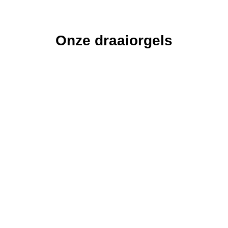
Onze draaiorgels
De
De Astrid
De
De Freie
De
Vissen
Pacific
Veronica
Draaiorgel
Draaiorgel
Draaiorgel
de Astrid is in
Draaiorgel
de Freie is
Draaiorgel
de Vissen is
1940
de Pacific is
ons grootste
de Veronica
een
gebouwd
een graag
draaiorgel.
is meer dan
oerhollands
door
geziene gast
100 jaar oud.
product van
orgelfabriek
op een
zeer hoge
Bursens.
verjaardag,
kwaliteit.
een feest of
een