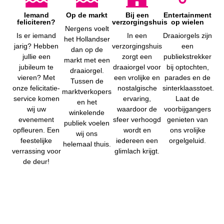
Iemand
Op de markt
Bij een
Entertainment
feliciteren?
verzorgingshuis
op wielen
Nergens voelt
Is er iemand
In een
Draaiorgels zijn
het Hollandser
jarig? Hebben
verzorgingshuis
een
dan op de
jullie een
zorgt een
publiekstrekker
markt met een
jubileum te
draaiorgel voor
bij optochten,
draaiorgel.
vieren? Met
een vrolijke en
parades en de
Tussen de
onze felicitatie-
nostalgische
sinterklaasstoet.
marktverkopers
service komen
ervaring,
Laat de
en het
wij uw
waardoor de
voorbijgangers
winkelende
evenement
sfeer verhoogd
genieten van
publiek voelen
opfleuren. Een
wordt en
ons vrolijke
wij ons
feestelijke
iedereen een
orgelgeluid.
helemaal thuis.
verrassing voor
glimlach krijgt.
de deur!