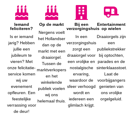
Iemand
Op de markt
Bij een
Entertainment
feliciteren?
verzorgingshuis
op wielen
Nergens voelt
Is er iemand
In een
Draaiorgels zijn
het Hollandser
jarig? Hebben
verzorgingshuis
een
dan op de
jullie een
zorgt een
publiekstrekker
markt met een
jubileum te
draaiorgel voor
bij optochten,
draaiorgel.
vieren? Met
een vrolijke en
parades en de
Tussen de
onze felicitatie-
nostalgische
sinterklaasstoet.
marktverkopers
service komen
ervaring,
Laat de
en het
wij uw
waardoor de
voorbijgangers
winkelende
evenement
sfeer verhoogd
genieten van
publiek voelen
opfleuren. Een
wordt en
ons vrolijke
wij ons
feestelijke
iedereen een
orgelgeluid.
helemaal thuis.
verrassing voor
glimlach krijgt.
de deur!