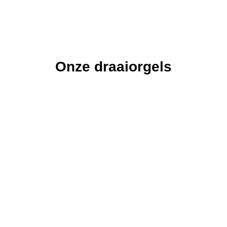
Onze draaiorgels
De
De Astrid
De
De Freie
De
Vissen
Pacific
Veronica
Draaiorgel
Draaiorgel
Draaiorgel
de Astrid is in
Draaiorgel
de Freie is
Draaiorgel
de Vissen is
1940
de Pacific is
ons grootste
de Veronica
een
gebouwd
een graag
draaiorgel.
is meer dan
oerhollands
door
geziene gast
100 jaar oud.
product van
orgelfabriek
op een
zeer hoge
Bursens.
verjaardag,