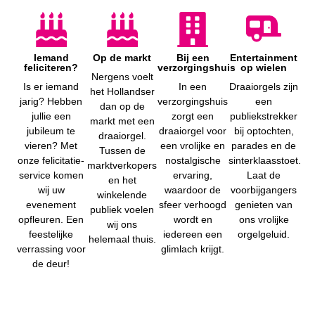
Iemand
Op de markt
Bij een
Entertainment
feliciteren?
verzorgingshuis
op wielen
Nergens voelt
Is er iemand
In een
Draaiorgels zijn
het Hollandser
jarig? Hebben
verzorgingshuis
een
dan op de
jullie een
zorgt een
publiekstrekker
markt met een
jubileum te
draaiorgel voor
bij optochten,
draaiorgel.
vieren? Met
een vrolijke en
parades en de
Tussen de
onze felicitatie-
nostalgische
sinterklaasstoet.
marktverkopers
service komen
ervaring,
Laat de
en het
wij uw
waardoor de
voorbijgangers
winkelende
evenement
sfeer verhoogd
genieten van
publiek voelen
opfleuren. Een
wordt en
ons vrolijke
wij ons
feestelijke
iedereen een
orgelgeluid.
helemaal thuis.
verrassing voor
glimlach krijgt.
de deur!