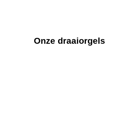
Onze draaiorgels
De
De Astrid
De
De Freie
De
Vissen
Pacific
Veronica
Draaiorgel
Draaiorgel
Draaiorgel
de Astrid is in
Draaiorgel
de Freie is
Draaiorgel
de Vissen is
1940
de Pacific is
ons grootste
de Veronica
een
gebouwd
een graag
draaiorgel.
is meer dan
oerhollands
door
geziene gast
100 jaar oud.
product van
orgelfabriek
op een
zeer hoge
Bursens.
verjaardag,