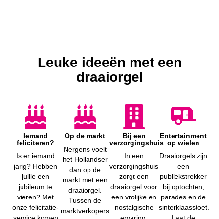
Leuke ideeën met een
draaiorgel
Iemand
Op de markt
Bij een
Entertainment
feliciteren?
verzorgingshuis
op wielen
Nergens voelt
Is er iemand
In een
Draaiorgels zijn
het Hollandser
jarig? Hebben
verzorgingshuis
een
dan op de
jullie een
zorgt een
publiekstrekker
markt met een
jubileum te
draaiorgel voor
bij optochten,
draaiorgel.
vieren? Met
een vrolijke en
parades en de
Tussen de
onze felicitatie-
nostalgische
sinterklaasstoet.
marktverkopers
service komen
ervaring,
Laat de