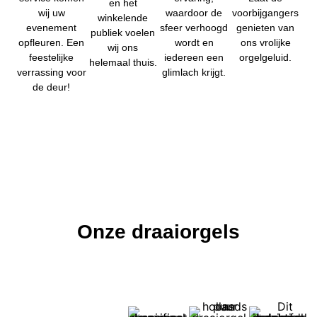
en het
wij uw
waardoor de
voorbijgangers
winkelende
evenement
sfeer verhoogd
genieten van
publiek voelen
opfleuren. Een
wordt en
ons vrolijke
wij ons
feestelijke
iedereen een
orgelgeluid.
helemaal thuis.
verrassing voor
glimlach krijgt.
de deur!
Onze draaiorgels