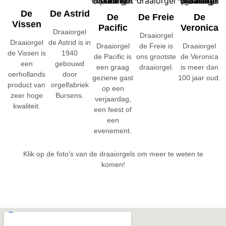
De
De Astrid
De
De Freie
De
Vissen
Pacific
Veronica
Draaiorgel
Draaiorgel
Draaiorgel
de Astrid is in
Draaiorgel
de Freie is
Draaiorgel
de Vissen is
1940
de Pacific is
ons grootste
de Veronica
een
gebouwd
een graag
draaiorgel.
is meer dan
oerhollands
door
geziene gast
100 jaar oud.
product van
orgelfabriek
op een
zeer hoge
Bursens.
verjaardag,
kwaliteit.
een feest of
een
evenement.
Klik op de foto’s van de draaiorgels om meer te weten te
komen!