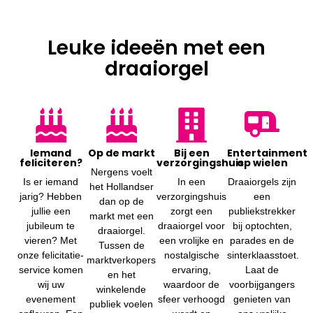
Leuke ideeën met een
draaiorgel
Iemand
Op de markt
Bij een
Entertainment
feliciteren?
verzorgingshuis
op wielen
Nergens voelt
Is er iemand
In een
Draaiorgels zijn
het Hollandser
jarig? Hebben
verzorgingshuis
een
dan op de
jullie een
zorgt een
publiekstrekker
markt met een
jubileum te
draaiorgel voor
bij optochten,
draaiorgel.
vieren? Met
een vrolijke en
parades en de
Tussen de
onze felicitatie-
nostalgische
sinterklaasstoet.
marktverkopers
service komen
ervaring,
Laat de
en het
wij uw
waardoor de
voorbijgangers
winkelende
evenement
sfeer verhoogd
genieten van
publiek voelen