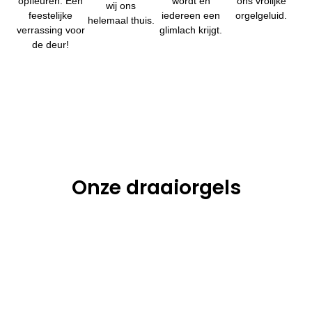
opfleuren. Een
wordt en
ons vrolijke
wij ons
feestelijke
iedereen een
orgelgeluid.
helemaal thuis.
verrassing voor
glimlach krijgt.
de deur!
Onze draaiorgels
De Freie
De
Veronica