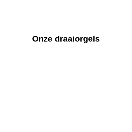
Onze draaiorgels
De
De Astrid
De
De Freie
De
Vissen
Pacific
Veronica
Draaiorgel
Draaiorgel
Draaiorgel
de Astrid is in
Draaiorgel
de Freie is
Draaiorgel
de Vissen is
1940
de Pacific is
ons grootste
de Veronica
een
gebouwd
een graag
draaiorgel.
is meer dan
oerhollands
door
geziene gast
100 jaar oud.
product van
orgelfabriek
op een
zeer hoge
Bursens.
verjaardag,