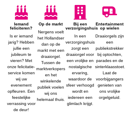
Iemand
Op de markt
Bij een
Entertainment
feliciteren?
verzorgingshuis
op wielen
Nergens voelt
Is er iemand
In een
Draaiorgels zijn
het Hollandser
jarig? Hebben
verzorgingshuis
een
dan op de
jullie een
zorgt een
publiekstrekker
markt met een
jubileum te
draaiorgel voor
bij optochten,
draaiorgel.
vieren? Met
een vrolijke en
parades en de
Tussen de
onze felicitatie-
nostalgische
sinterklaasstoet.
marktverkopers
service komen
ervaring,
Laat de
en het
wij uw
waardoor de
voorbijgangers
winkelende
evenement
sfeer verhoogd
genieten van
publiek voelen
opfleuren. Een
wordt en
ons vrolijke
wij ons
feestelijke
iedereen een
orgelgeluid.
helemaal thuis.
verrassing voor
glimlach krijgt.
de deur!