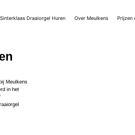
 Sinterklaas Draaiorgel Huren
Over Meulkens
Prijzen
Den
bij Meulkens
rd in het
f
raaiorgel